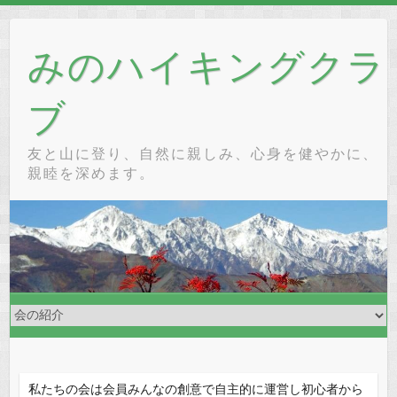
Skip
to
みのハイキングクラ
content
ブ
友と山に登り、自然に親しみ、心身を健やかに、
親睦を深めます。
私たちの会は会員みんなの創意で自主的に運営し初心者から