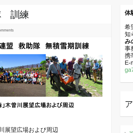
隊 訓練
体
希
omments
知
み
事
携帯
E
ga
川展望広場および周辺