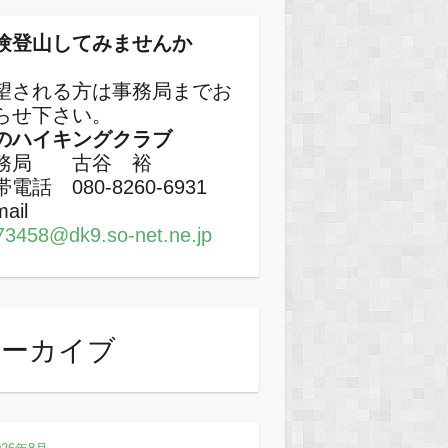
験登山してみませんか
望される方は事務局までお
らせ下さい。
のハイキングクラブ
務局 古谷 裕
電話 080-8260-6931
-mail
73458@dk9.so-net.ne.jp
アーカイブ