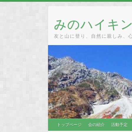
Skip
to
content
みのハイキ
友と山に登り、自然に親しみ、
トップページ
会の紹介
活動予定