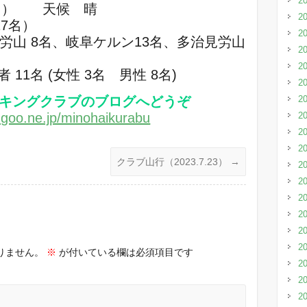
2
（日） 天候 晴
2
27名）
2
垣労山 8名、岐阜ケルン13名、多治見労山
2
2
11名 (女性 3名 男性 8名)
2
キングクラブのブログへどうぞ
2
g.goo.ne.jp/minohaikurabu
2
2
2
クラブ山行（2023.7.23）
→
2
2
2
2
2
2
りません。
※
が付いている欄は必須項目です
2
2
2