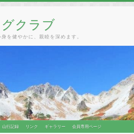
ングクラブ
心身を健やかに、親睦を深めます。
山行記録
リンク
ギャラリー
会員専用ページ